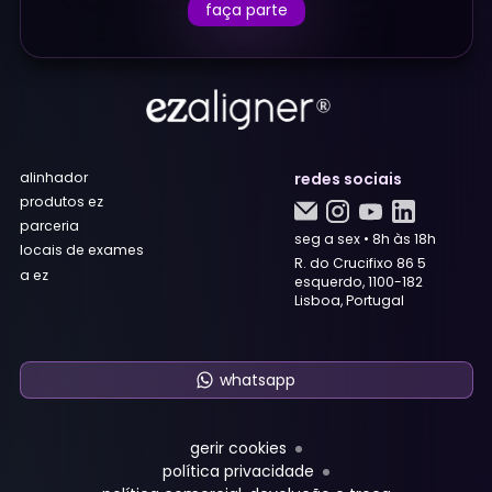
faça parte
alinhador
redes sociais
produtos ez
parceria
seg a sex • 8h às 18h
locais de exames
R. do Crucifixo 86 5
a ez
esquerdo, 1100-182
Lisboa, Portugal
whatsapp
gerir cookies
política privacidade