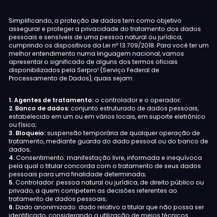
Simplificando, a proteção de dados tem como objetivo
assegurar e proteger a privacidade do tratamento dos dados
pessoais e sensíveis de uma pessoa natural ou jurídica,
cumprindo os dispositivos da Lei nº 13.709/2018. Para você ter um
melhor entendimento numa linguagem nacional, vamos
apresentar o significado de alguns dos termos oficiais
disponibilizados pela Serpro¹ (Serviço Federal de
Processamento de Dados), quais sejam:
1.
Agentes de tratamento:
o controlador e o operador;
2.
Banco de dados:
conjunto estruturado de dados pessoais,
estabelecido em um ou em vários locais, em suporte eletrônico
ou físico;
3.
Bloqueio:
suspensão temporária de qualquer operação de
tratamento, mediante guarda do dado pessoal ou do banco de
dados;
4.
Consentimento: manifestação livre, informada e inequívoca
pela qual o titular concorda com o tratamento de seus dados
pessoais para uma finalidade determinada;
5.
Controlador: pessoa natural ou jurídica, de direito público ou
privado, a quem competem as decisões referentes ao
tratamento de dados pessoais;
6.
Dado anonimizado: dado relativo a titular que não possa ser
identificado, considerando a utilização de meios técnicos