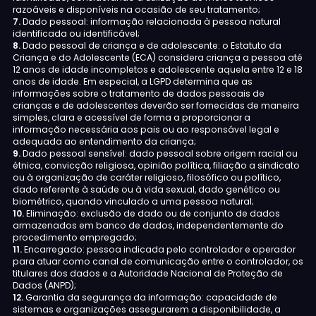
razoáveis e disponíveis na ocasião de seu tratamento;
7.
Dado pessoal: informação relacionada à pessoa natural
identificada ou identificável;
8.
Dado pessoal de criança e de adolescente: o Estatuto da
Criança e do Adolescente (ECA) considera criança a pessoa até
12 anos de idade incompletos e adolescente aquela entre 12 e 18
anos de idade. Em especial, a LGPD determina que as
informações sobre o tratamento de dados pessoais de
crianças e de adolescentes deverão ser fornecidas de maneira
simples, clara e acessível de forma a proporcionar a
informação necessária aos pais ou ao responsável legal e
adequada ao entendimento da criança;
9.
Dado pessoal sensível: dado pessoal sobre origem racial ou
étnica, convicção religiosa, opinião política, filiação a sindicato
ou à organização de caráter religioso, filosófico ou político,
dado referente à saúde ou à vida sexual, dado genético ou
biométrico, quando vinculado a uma pessoa natural;
10.
Eliminação: exclusão de dado ou de conjunto de dados
armazenados em banco de dados, independentemente do
procedimento empregado;
11.
Encarregado: pessoa indicada pelo controlador e operador
para atuar como canal de comunicação entre o controlador, os
titulares dos dados e a Autoridade Nacional de Proteção de
Dados (ANPD);
12.
Garantia da segurança da informação: capacidade de
sistemas e organizações assegurarem a disponibilidade, a