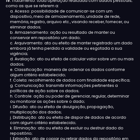
19.
Tratamento: toda operação realizada com dados pessoais;
como as que se referem a:
a. Acesso: possibilidade de comunicar-se com um
dispositivo, meio de armazenamento, unidade de rede,
memória, registro, arquivo etc., visando receber, fornecer, ou
eliminar dados;
b. Armazenamento: ação ou resultado de manter ou
conservar em repositório um dado;
c. Arquivamento: ato ou efeito de manter registrado um dado
embora já tenha perdido a validade ou esgotada a sua
vigência;
d. Avaliação: ato ou efeito de calcular valor sobre um ou mais
dados;
e. Classificação: maneira de ordenar os dados conforme
algum critério estabelecido;
f. Coleta: recolhimento de dados com finalidade específica;
g. Comunicação: transmitir informações pertinentes a
políticas de ação sobre os dados;
h. Controle: ação ou poder de gerenciar, regular, determinar
ou monitorar as ações sobre o dado;
i. Difusão: ato ou efeito de divulgação, propagação,
multiplicação dos dados;
j. Distribuição: ato ou efeito de dispor de dados de acordo
com algum critério estabelecido;
k. Eliminação: ato ou efeito de excluir ou destruir dado do
repositório;
l. Extração: ato de copiar ou retirar dados do repositório em