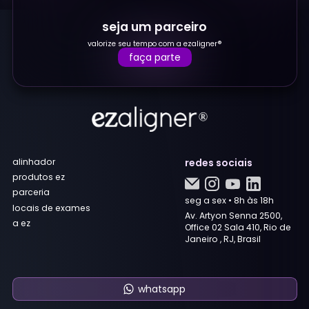
seja um parceiro
valorize seu tempo com a ezaligner®
faça parte
alinhador
redes sociais
produtos ez
parceria
seg a sex • 8h às 18h
locais de exames
Av. Artyon Senna 2500,
a ez
Office 02 Sala 410, Rio de
Janeiro , RJ, Brasil
whatsapp