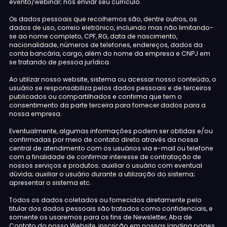
evento/webinar; nos enviar seu currículo.
Os dados pessoais que recolhemos são, dentre outros, os
dados de uso, correio eletrônico, incluindo mas não limitando-
se ao nome completo, CPF, RG, data de nascimento,
nacionalidade, números de telefones, endereços, dados da
conta bancária, cargo, além do nome da empresa e CNPJ em
se tratando de pessoa jurídica.
Ao utilizar nosso website, sistema ou acessar nosso conteúdo, o
usuário se responsabiliza pelos dados pessoais e de terceiros
publicados ou compartilhados e confirma que tem o
consentimento da parte terceira para fornecer dados para a
nossa empresa.
Eventualmente, algumas informações podem ser obtidas e/ou
confirmadas por meio de contato direto através da nossa
central de atendimento com os usuários via e-mail ou telefone
com a finalidade de confirmar interesse de contratação de
nossos serviços e produtos; auxiliar o usuário com eventual
dúvida; auxiliar o usuário durante a utilização do sistema;
apresentar o sistema etc.
Todos os dados coletados ou fornecidos diretamente pelo
titular dos dados pessoais são tratados como confidenciais, e
somente os usaremos para os fins de Newsletter, Aba de
Contato do nosso Website, inscrição em nossas landing pages,