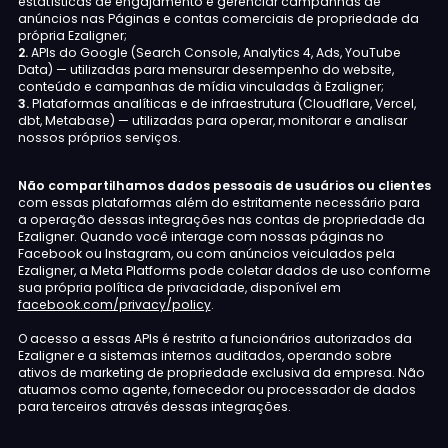
estatísticas de engajamento e gerenciar campanhas de
anúncios nas Páginas e contas comerciais de propriedade da
própria Ezaligner;
2.
APIs do Google (Search Console, Analytics 4, Ads, YouTube
Data) — utilizadas para mensurar desempenho do website,
conteúdo e campanhas de mídia vinculadas à Ezaligner;
3.
Plataformas analíticas e de infraestrutura (Cloudflare, Vercel,
dbt, Metabase) — utilizadas para operar, monitorar e analisar
nossos próprios serviços.
Não compartilhamos dados pessoais de usuários ou clientes
com essas plataformas além do estritamente necessário para
a operação dessas integrações nas contas de propriedade da
Ezaligner. Quando você interage com nossas páginas no
Facebook ou Instagram, ou com anúncios veiculados pela
Ezaligner, a Meta Platforms pode coletar dados de uso conforme
sua própria política de privacidade, disponível em
facebook.com/privacy/policy
.
O acesso a essas APIs é restrito a funcionários autorizados da
Ezaligner e a sistemas internos auditados, operando sobre
ativos de marketing de propriedade exclusiva da empresa. Não
atuamos como agente, fornecedor ou processador de dados
para terceiros através dessas integrações.