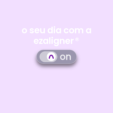
o seu dia com a
ezaligner
®
on