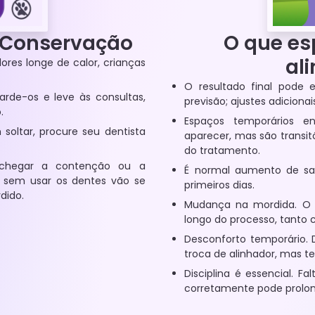
Conservação
O que es
al
res longe de calor, crianças
O resultado final pode 
arde-os e leve às consultas,
previsão; ajustes adiciona
.
Espaços temporários e
oltar, procure seu dentista
aparecer, mas são transi
do tratamento.
 chegar a contenção ou a
É normal aumento de sali
r sem usar os dentes vão se
primeiros dias.
dido.
Mudança na mordida. O e
longo do processo, tanto
Desconforto temporário. 
troca de alinhador, mas t
Disciplina é essencial. F
corretamente pode prolon