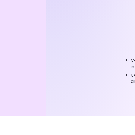
Co
in
C
a