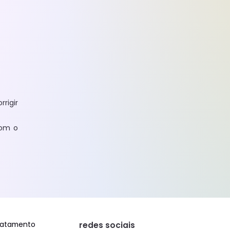
rrigir
com o
ratamento
redes sociais