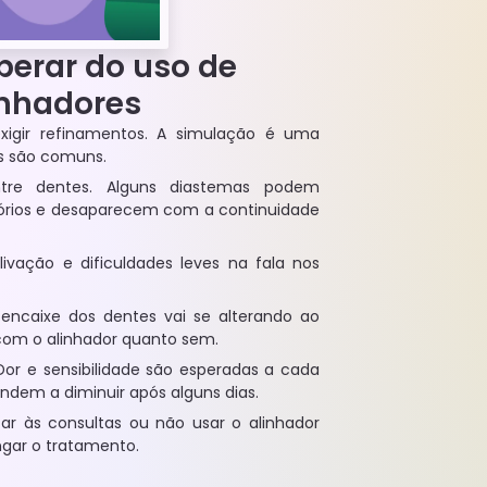
perar do uso de
inhadores
exigir refinamentos. A simulação é uma
is são comuns.
ntre dentes. Alguns diastemas podem
tórios e desaparecem com a continuidade
vação e dificuldades leves na fala nos
ncaixe dos dentes vai se alterando ao
 com o alinhador quanto sem.
Dor e sensibilidade são esperadas a cada
endem a diminuir após alguns dias.
altar às consultas ou não usar o alinhador
gar o tratamento.