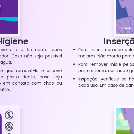
Higiene
Inserç
cove e use fio dental após
Para inserir: comece pel
ador. Caso não seja possível
molares. Não morda para e
 água.
Para remover: inicie pelo
re que removê-lo e escove
parte interna, destaque gr
e pasta dente, caso seja
Inspeção: verifique se 
ado em contato com chão ou
cada uso. Em caso de dano
utro.