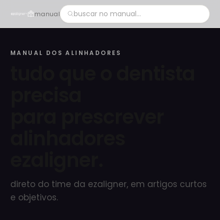
manual
MANUAL DOS ALINHADORES
tudo que o dentista
precisa
para prescrever
alinhadores
ezaligner.
direto do time da ezaligner, em artigos curtos
e objetivos.