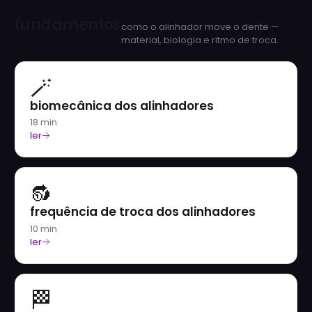
fundamentos
como o alinhador move o dente —
material, biologia e ritmo de troca.
🪄
biomecânica dos alinhadores
18 min
ler
🔂
frequência de troca dos alinhadores
10 min
ler
🏁