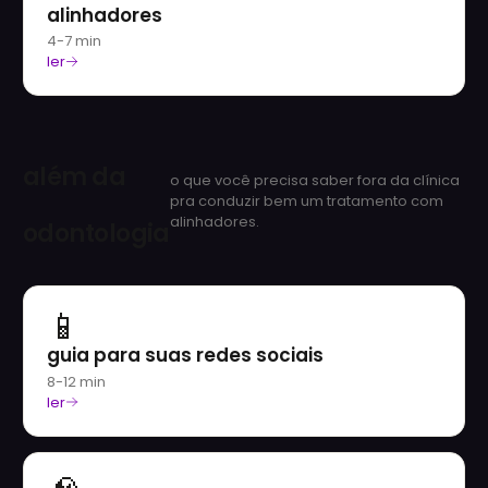
alinhadores
4-7 min
ler
além da
o que você precisa saber fora da clínica
pra conduzir bem um tratamento com
alinhadores.
odontologia
📱
guia para suas redes sociais
8-12 min
ler