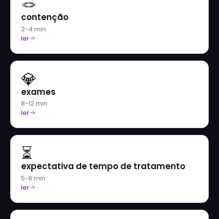
🪢
contenção
2-4 min
ler
💎
exames
8-12 min
ler
⏳
expectativa de tempo de tratamento
5-8 min
ler