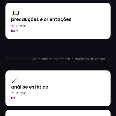
📜
precauções e orientações
10-12 min
ler
literatura
coletâneas científicas e análises de apoio.
📐
análise estética
12-15 min
ler