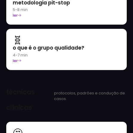
metodologia pit-stop
5-8 min
ler
🧬
o que é o grupo qualidade?
4-7 min
ler
técnicas
protocolos, padrões e condução de
casos.
clínicas
🤔